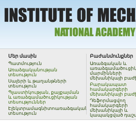
Մեր մասին
Բաժանմունքներ
Պատմություն
Առաձգական և
առաձգամածուցի
Առաձգականության
մարմինների
տեսություն
մեխանիկայի բաժ
Սալերի և թաղանթների
Բարակապատ
տեսություն
համակարգերի
Պլաստիկության, քայքայման
մեխանիկայի բաժ
և առաձգամածուցիկության
Դեֆորմացվող
տեսություններ
համակարգերի
Էլեկտրամագնիտոառաձգականության
մեխանիկայի և
տեսություն
կապակցված դաշ
Ալիքային պրոցեսներ
մեխանիկայի բաժ
Տեսական մեխանիկա
Փորձարարական
հետազոտություն
Փորձարարական